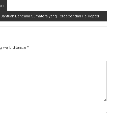
ara
lik Bantuan Bencana Sumatera yang Tercecer dari Helikopter
→
g wajib ditandai
*