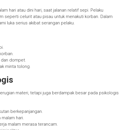
m hari atau dini hari, saat jalanan relatif sepi. Pelaku
m seperti celurit atau pisau untuk menakuti korban. Dalam
i luka serius akibat serangan pelaku.
i.
korban.
, dan dompet.
ak minta tolong.
ogis
erugian materi, tetapi juga berdampak besar pada psikologis
utan berkepanjangan.
 malam hari.
kerja malam merasa terancam.