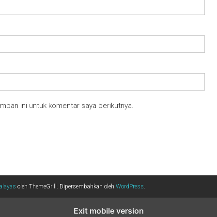
mban ini untuk komentar saya berikutnya.
alayas
oleh ThemeGrill. Dipersembahkan oleh
WordPress
.
Exit mobile version