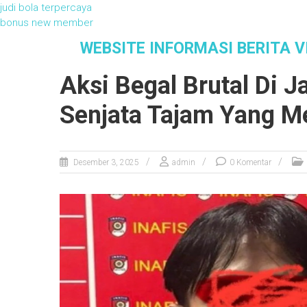
judi bola terpercaya
bonus new member
S
WEBSITE INFORMASI BERITA V
k
i
Aksi Begal Brutal Di J
p
t
Senjata Tajam Yang 
o
c
o
n
Desember 3, 2025
admin
0 Komentar
t
e
n
t