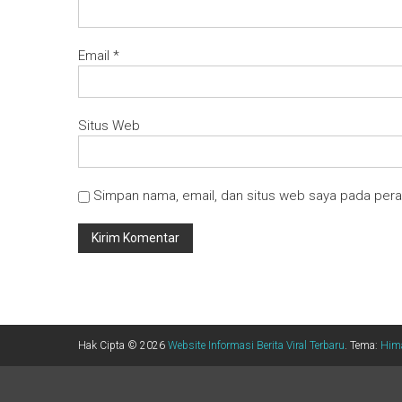
Email
*
Situs Web
Simpan nama, email, dan situs web saya pada pera
Hak Cipta © 2026
Website Informasi Berita Viral Terbaru
. Tema:
Him