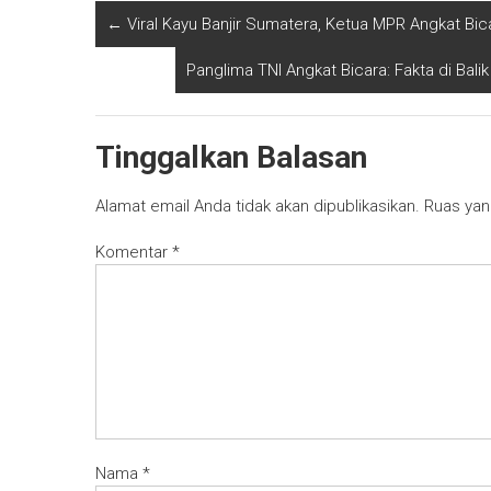
←
Viral Kayu Banjir Sumatera, Ketua MPR Angkat Bic
Panglima TNI Angkat Bicara: Fakta di Ba
Tinggalkan Balasan
Alamat email Anda tidak akan dipublikasikan.
Ruas yan
Komentar
*
Nama
*