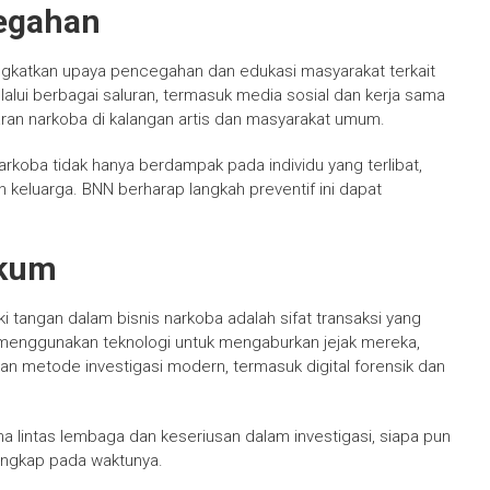
cegahan
ingkatkan upaya pencegahan dan edukasi masyarakat terkait
alui berbagai saluran, termasuk media sosial dan kerja sama
ran narkoba di kalangan artis dan masyarakat umum.
rkoba tidak hanya berdampak pada individu yang terlibat,
 keluarga. BNN berharap langkah preventif ini dapat
ukum
 tangan dalam bisnis narkoba adalah sifat transaksi yang
 menggunakan teknologi untuk mengaburkan jejak mereka,
n metode investigasi modern, termasuk digital forensik dan
 lintas lembaga dan keseriusan dalam investigasi, siapa pun
rungkap pada waktunya.