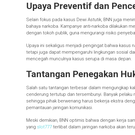
Upaya Preventif dan Pen
Selain fokus pada kasus Dewi Astutik, BNN juga men
bahaya narkoba. Kampanye anti-narkoba dilakukan mel
dengan tokoh publik, guna mengurangi risiko penyeba
Upaya ini sekaligus menjadi pengingat bahwa kasus na
tetapi juga dapat mempengaruhi lingkungan sosial dan
mencegah munculnya kasus serupa di masa depan.
Tantangan Penegakan H
Salah satu tantangan terbesar dalam mengungkap kaki
cenderung tertutup dan tersembunyi. Banyak pelaku
sehingga pihak berwenang harus bekerja ekstra denga
pemantauan jaringan komunikasi.
Meski demikian, BNN optimis bahwa dengan kerja sama
yang
slot777
terlibat dalam jaringan narkoba akan te