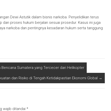
ngan Dewi Astutik dalam bisnis narkoba. Penyelidikan terus
 dan proses hukum berjalan sesuai prosedur. Kasus ini juga
haya narkoba dan pentingnya kesadaran hukum serta tanggung
an Bencana Sumatera yang Tercecer dari Helikopter
kuatan dan Risiko di Tengah Ketidakpastian Ekonomi Global
→
g wajib ditandai
*