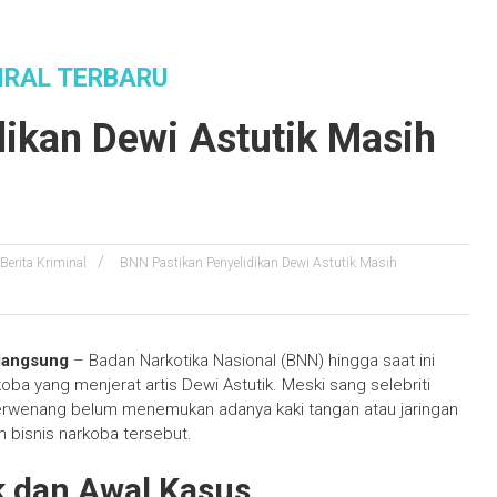
IRAL TERBARU
ikan Dewi Astutik Masih
Berita Kriminal
BNN Pastikan Penyelidikan Dewi Astutik Masih
rlangsung
– Badan Narkotika Nasional (BNN) hingga saat ini
oba yang menjerat artis Dewi Astutik. Meski sang selebriti
berwenang belum menemukan adanya kaki tangan atau jaringan
m bisnis narkoba tersebut.
k dan Awal Kasus