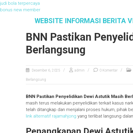
judi bola terpercaya
bonus new member
S
WEBSITE INFORMASI BERITA V
k
i
BNN Pastikan Penyelid
p
t
Berlangsung
o
c
o
n
Desember 6, 2025
admin
0 Komentar
t
Berlangsung
e
n
t
BNN Pastikan Penyelidikan Dewi Astutik Masih Be
masih terus melakukan penyelidikan terkait kasus nark
telah ditangkap dan menjalani proses hukum, pihak 
link alternatif rajamahjong
yang terlibat langsung dala
Penangkapan Dewi Astuti