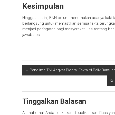
Kesimpulan
Hingga saat ini, BNN belum menemukan adanya kaki ta
berlangsung untuk memastikan semua fakta terungkap
menjadi peringatan bagi masyarakat luas tentang ba
jawab sosial.
←
Panglima TNI Angkat Bicara: Fakta di Balik Bantu
Ke
Tinggalkan Balasan
Alamat email Anda tidak akan dipublikasikan.
Ruas yan