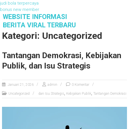
judi bola terpercaya
bonus new member
S
WEBSITE INFORMASI
k
BERITA VIRAL TERBARU
i
Kategori: Uncategorized
p
t
o
Tantangan Demokrasi, Kebijakan
c
o
Publik, dan Isu Strategis
n
t
e
n
Januari 21, 2026
admin
0 Komentar
t
,
,
Uncategorized
dan Isu Strategis
Kebijakan Publik
Tantangan Demokrasi