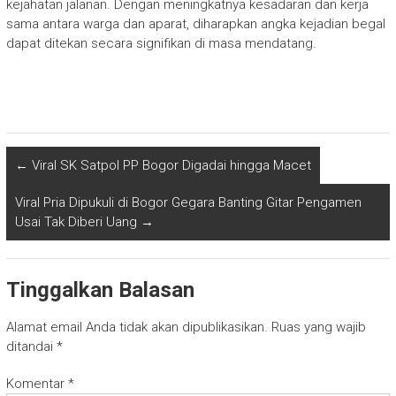
kejahatan jalanan. Dengan meningkatnya kesadaran dan kerja
sama antara warga dan aparat, diharapkan angka kejadian begal
dapat ditekan secara signifikan di masa mendatang.
←
Viral SK Satpol PP Bogor Digadai hingga Macet
Viral Pria Dipukuli di Bogor Gegara Banting Gitar Pengamen
Usai Tak Diberi Uang
→
Tinggalkan Balasan
Alamat email Anda tidak akan dipublikasikan.
Ruas yang wajib
ditandai
*
Komentar
*