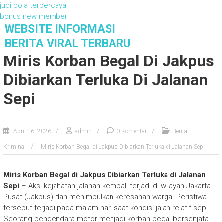
judi bola terpercaya
bonus new member
S
WEBSITE INFORMASI
k
BERITA VIRAL TERBARU
i
Miris Korban Begal Di Jakpus
p
t
Dibiarkan Terluka Di Jalanan
o
c
Sepi
o
n
t
April 16, 2026
admin
0 Komentar
Berita
e
n
Kriminal
Miris Korban Begal di Jakpus Dibiarkan Terluka di Jalanan Sepi
t
Miris Korban Begal di Jakpus Dibiarkan Terluka di Jalanan
Sepi
– Aksi kejahatan jalanan kembali terjadi di wilayah Jakarta
Pusat (Jakpus) dan menimbulkan keresahan warga. Peristiwa
tersebut terjadi pada malam hari saat kondisi jalan relatif sepi.
Seorang pengendara motor menjadi korban begal bersenjata