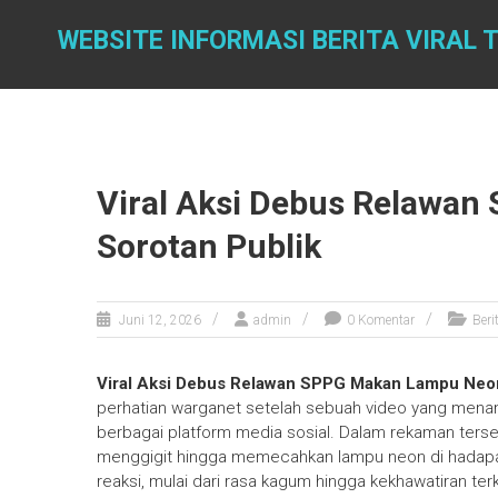
Skip
to
WEBSITE INFORMASI BERITA VIRAL 
content
Viral Aksi Debus Relawan
Sorotan Publik
Juni 12, 2026
admin
0 Komentar
Beri
Viral Aksi Debus Relawan SPPG Makan Lampu Neon,
perhatian warganet setelah sebuah video yang menam
berbagai platform media sosial. Dalam rekaman ter
menggigit hingga memecahkan lampu neon di hadapa
reaksi, mulai dari rasa kagum hingga kekhawatiran ter