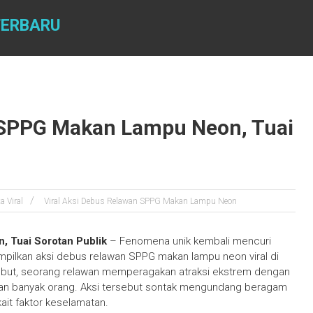
TERBARU
 SPPG Makan Lampu Neon, Tuai
ta Viral
Viral Aksi Debus Relawan SPPG Makan Lampu Neon
 Tuai Sorotan Publik
– Fenomena unik kembali mencuri
pilkan aksi debus relawan SPPG makan lampu neon viral di
sebut, seorang relawan memperagakan atraksi ekstrem dengan
n banyak orang. Aksi tersebut sontak mengundang beragam
kait faktor keselamatan.