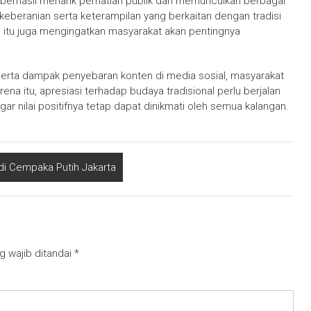
berhasil menarik perhatian publik dan memunculkan berbagai
 keberanian serta keterampilan yang berkaitan dengan tradisi
am itu juga mengingatkan masyarakat akan pentingnya
erta dampak penyebaran konten di media sosial, masyarakat
rena itu, apresiasi terhadap budaya tradisional perlu berjalan
 nilai positifnya tetap dapat dinikmati oleh semua kalangan.
di Cempaka Putih Jakarta
g wajib ditandai
*