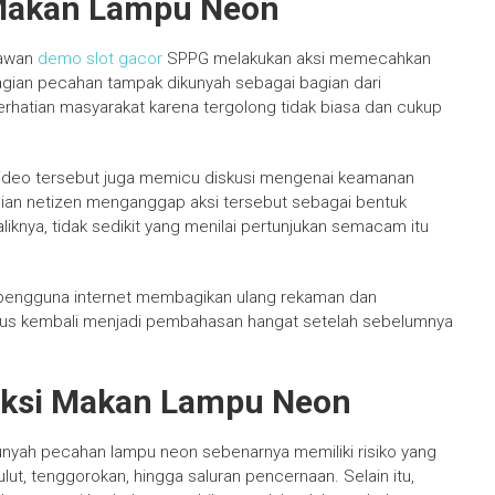
 Makan Lampu Neon
lawan
demo slot gacor
SPPG melakukan aksi memecahkan
gian pecahan tampak dikunyah sebagai bagian dari
erhatian masyarakat karena tergolong tidak biasa dan cukup
 video tersebut juga memicu diskusi mengenai keamanan
agian netizen menganggap aksi tersebut sebagai bentuk
liknya, tidak sedikit yang menilai pertunjukan semacam itu
k pengguna internet membagikan ulang rekaman dan
bus kembali menjadi pembahasan hangat setelah sebelumnya
raksi Makan Lampu Neon
nyah pecahan lampu neon sebenarnya memiliki risiko yang
ut, tenggorokan, hingga saluran pencernaan. Selain itu,