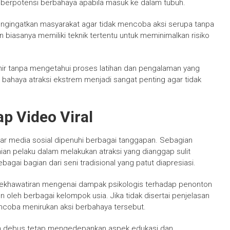
berpotensi berbahaya apabila masuk ke dalam tubuh.
mengingatkan masyarakat agar tidak mencoba aksi serupa tanpa
 biasanya memiliki teknik tertentu untuk meminimalkan risiko
l akhir tanpa mengetahui proses latihan dan pengalaman yang
i bahaya atraksi ekstrem menjadi sangat penting agar tidak
p Video Viral
ar media sosial dipenuhi berbagai tanggapan. Sebagian
n pelaku dalam melakukan atraksi yang dianggap sulit
bagai bagian dari seni tradisional yang patut diapresiasi.
ekhawatiran mengenai dampak psikologis terhadap penonton
on oleh berbagai kelompok usia. Jika tidak disertai penjelasan
coba menirukan aksi berbahaya tersebut.
ukan debus tetap mengedepankan aspek edukasi dan