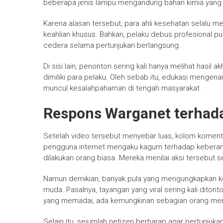
beberapa jenis lampu mengandung bahan kimia yang 
Karena alasan tersebut, para ahli kesehatan selalu 
keahlian khusus. Bahkan, pelaku debus profesional pun
cedera selama pertunjukan berlangsung.
Di sisi lain, penonton sering kali hanya melihat hasi
dimiliki para pelaku. Oleh sebab itu, edukasi mengena
muncul kesalahpahaman di tengah masyarakat.
Respons Warganet terhada
Setelah video tersebut menyebar luas, kolom koment
pengguna internet mengaku kagum terhadap keberania
dilakukan orang biasa. Mereka menilai aksi tersebut se
Namun demikian, banyak pula yang mengungkapkan k
muda. Pasalnya, tayangan yang viral sering kali ditont
yang memadai, ada kemungkinan sebagian orang men
Selain itu, sejumlah netizen berharap agar pertunj