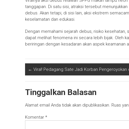
Viralnya aksi debus relawan SPPG makan lampu neon 
tanggapan. Di satu sisi, atraksi tersebut menunjukkan
debus. Akan tetapi, di sisi lain, aksi ekstrem semac
keselamatan dan edukasi.
Dengan memahami sejarah debus, risiko kesehatan, s
dapat melihat fenomena ini secara lebih bijak. Oleh ka
beriringan dengan kesadaran akan aspek keamanan agar
←
Viral! Pedagang Sate Jadi Korban Pengeroyokan 
Tinggalkan Balasan
Alamat email Anda tidak akan dipublikasikan.
Ruas yan
Komentar
*