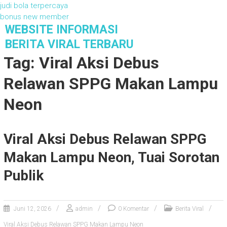
judi bola terpercaya
bonus new member
S
WEBSITE INFORMASI
k
BERITA VIRAL TERBARU
i
Tag: Viral Aksi Debus
p
t
Relawan SPPG Makan Lampu
o
c
Neon
o
n
t
Viral Aksi Debus Relawan SPPG
e
n
Makan Lampu Neon, Tuai Sorotan
t
Publik
Juni 12, 2026
admin
0 Komentar
Berita Viral
Viral Aksi Debus Relawan SPPG Makan Lampu Neon