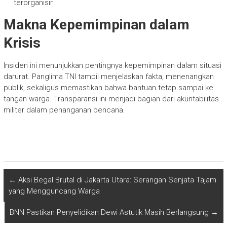
terorganisir.
Makna Kepemimpinan dalam
Krisis
Insiden ini menunjukkan pentingnya kepemimpinan dalam situasi
darurat. Panglima TNI tampil menjelaskan fakta, menenangkan
publik, sekaligus memastikan bahwa bantuan tetap sampai ke
tangan warga. Transparansi ini menjadi bagian dari akuntabilitas
militer dalam penanganan bencana.
←
Aksi Begal Brutal di Jakarta Utara: Serangan Senjata Tajam
yang Mengguncang Warga
BNN Pastikan Penyelidikan Dewi Astutik Masih Berlangsung
→