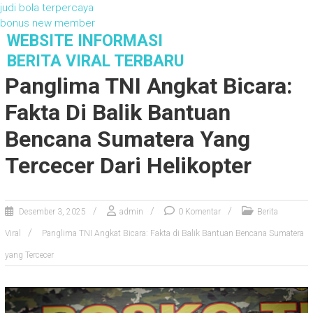
judi bola terpercaya
bonus new member
S
WEBSITE INFORMASI
k
BERITA VIRAL TERBARU
i
Panglima TNI Angkat Bicara:
p
t
Fakta Di Balik Bantuan
o
c
Bencana Sumatera Yang
o
Tercecer Dari Helikopter
n
t
e
n
Desember 3, 2025
admin
0 Komentar
Berita
t
Viral
Panglima TNI Angkat Bicara: Fakta di Balik Bantuan Bencana Sumatera
yang Tercecer