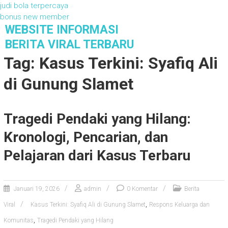
judi bola terpercaya
bonus new member
S
WEBSITE INFORMASI
k
BERITA VIRAL TERBARU
i
Tag: Kasus Terkini: Syafiq Ali
p
t
di Gunung Slamet
o
c
o
Tragedi Pendaki yang Hilang:
n
t
Kronologi, Pencarian, dan
e
n
Pelajaran dari Kasus Terbaru
t
Januari 19, 2026
admin
0 Komentar
Berita
,
Viral
Kasus Terkini: Syafiq Ali di Gunung Slamet
Respons Keluarga dan
,
Komunitas
Tragedi Pendaki yang Hilang