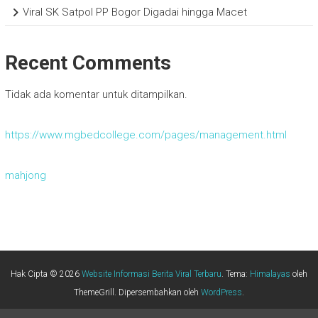
Viral SK Satpol PP Bogor Digadai hingga Macet
Recent Comments
Tidak ada komentar untuk ditampilkan.
https://www.mgbedcollege.com/pages/management.html
mahjong
Hak Cipta © 2026
Website Informasi Berita Viral Terbaru
. Tema:
Himalayas
oleh
ThemeGrill. Dipersembahkan oleh
WordPress
.