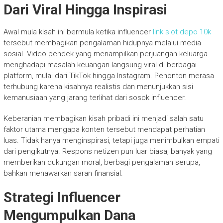
Dari Viral Hingga Inspirasi
Awal mula kisah ini bermula ketika influencer
link slot depo 10k
tersebut membagikan pengalaman hidupnya melalui media
sosial. Video pendek yang menampilkan perjuangan keluarga
menghadapi masalah keuangan langsung viral di berbagai
platform, mulai dari TikTok hingga Instagram. Penonton merasa
terhubung karena kisahnya realistis dan menunjukkan sisi
kemanusiaan yang jarang terlihat dari sosok influencer.
Keberanian membagikan kisah pribadi ini menjadi salah satu
faktor utama mengapa konten tersebut mendapat perhatian
luas. Tidak hanya menginspirasi, tetapi juga menimbulkan empati
dari pengikutnya. Respons netizen pun luar biasa, banyak yang
memberikan dukungan moral, berbagi pengalaman serupa,
bahkan menawarkan saran finansial.
Strategi Influencer
Mengumpulkan Dana