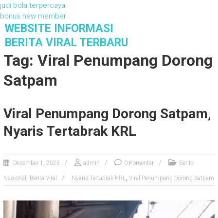
judi bola terpercaya
bonus new member
S
WEBSITE INFORMASI
k
BERITA VIRAL TERBARU
i
Tag: Viral Penumpang Dorong
p
t
Satpam
o
c
o
Viral Penumpang Dorong Satpam,
n
t
Nyaris Tertabrak KRL
e
n
t
Desember 1, 2025
admin
0 Komentar
Berita
,
,
Nasional
Berita Viral
Nyaris Tertabrak KRL
Viral Penumpang Dorong Satpam