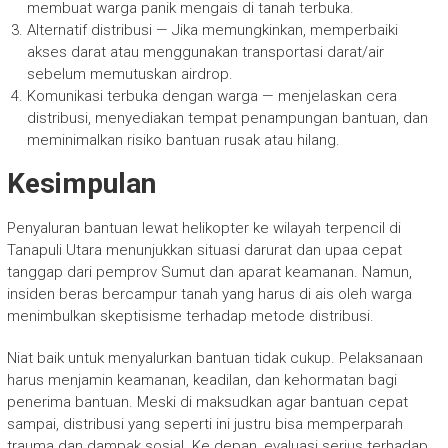
membuat warga panik mengais di tanah terbuka.
Alternatif distribusi — Jika memungkinkan, memperbaiki
akses darat atau menggunakan transportasi darat/air
sebelum memutuskan airdrop.
Komunikasi terbuka dengan warga — menjelaskan cera
distribusi, menyediakan tempat penampungan bantuan, dan
meminimalkan risiko bantuan rusak atau hilang.
Kesimpulan
Penyaluran bantuan lewat helikopter ke wilayah terpencil di
Tanapuli Utara menunjukkan situasi darurat dan upaa cepat
tanggap dari pemprov Sumut dan aparat keamanan. Namun,
insiden beras bercampur tanah yang harus di ais oleh warga
menimbulkan skeptisisme terhadap metode distribusi.
Niat baik untuk menyalurkan bantuan tidak cukup. Pelaksanaan
harus menjamin keamanan, keadilan, dan kehormatan bagi
penerima bantuan. Meski di maksudkan agar bantuan cepat
sampai, distribusi yang seperti ini justru bisa memperparah
trauma dan dampak sosial. Ke depan, evaluasi serius terhadap