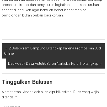
prosedur airdrop dan penyaluran logistik secara keseluruhan
sangat di perlukan agar bantuan benar benar menjadi
pertolongan bukan beban bagi korban.
←
2 Selebgram Lampung Ditangkap karena Promosikan Judi
Online
Detik-detik Dewi Astutik Buron Narkoba Rp 5 T Ditangkap
→
Tinggalkan Balasan
Alamat email Anda tidak akan dipublikasikan.
Ruas yang wajib
ditandai
*