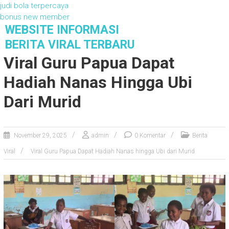
judi bola terpercaya
bonus new member
S
WEBSITE INFORMASI
k
BERITA VIRAL TERBARU
i
Viral Guru Papua Dapat
p
t
Hadiah Nanas Hingga Ubi
o
c
Dari Murid
o
n
t
November 29, 2025
admin
0 Komentar
Berita
e
n
Viral
Viral Guru Papua Dapat Hadiah Nanas hingga Ubi dari Murid
t