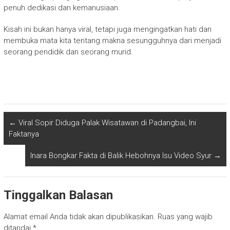
penuh dedikasi dan kemanusiaan.
Kisah ini bukan hanya viral, tetapi juga mengingatkan hati dan
membuka mata kita tentang makna sesungguhnya dari menjadi
seorang pendidik dan seorang murid.
←
Viral Sopir Diduga Palak Wisatawan di Padangbai, Ini
Faktanya
Inara Bongkar Fakta di Balik Hebohnya Isu Video Syur
→
Tinggalkan Balasan
Alamat email Anda tidak akan dipublikasikan.
Ruas yang wajib
ditandai
*