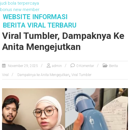
judi bola terpercaya
bonus new member
S
WEBSITE INFORMASI
k
BERITA VIRAL TERBARU
i
Viral Tumbler, Dampaknya Ke
p
t
Anita Mengejutkan
o
c
o
November 29, 2025
admin
0 Komentar
Berita
n
t
,
Viral
Dampaknya ke Anita Mengejutkan
Viral Tumbler
e
n
t