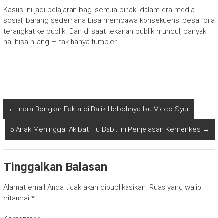
Kasus ini jadi pelajaran bagi semua pihak: dalam era media
sosial, barang sederhana bisa membawa konsekuensi besar bila
terangkat ke publik. Dan di saat tekanan publik muncul, banyak
hal bisa hilang — tak hanya tumbler
←
Inara Bongkar Fakta di Balik Hebohnya Isu Video Syur
5 Anak Meninggal Akibat Flu Babi: Ini Penjelasan Kemenkes
→
Tinggalkan Balasan
Alamat email Anda tidak akan dipublikasikan.
Ruas yang wajib
ditandai
*