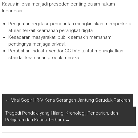
Kasus ini bisa menjadi preseden penting dalam hukum
Indonesia:
Penguatan regulasi: pemerintah mungkin akan memperketat
aturan terkait keamanan perangkat digital.
Kesadaran masyarakat: publik semakin memahami
pentingnya menjaga privasi.
Perubahan industri: vendor CCTV dituntut meningkatkan
standar keamanan produk mereka.
←
Viral Sopir HR-V Kena Serangan Jantung Seruduk Parkiran
Tragedi Pendaki yang Hilang: Kronologi, Pencarian, dan
Pelajaran dari Kasus Terbaru
→