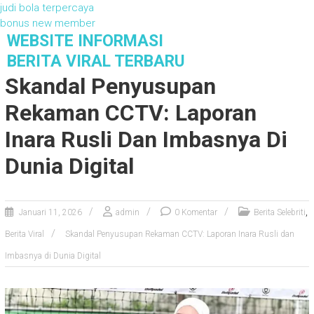
judi bola terpercaya
bonus new member
S
WEBSITE INFORMASI
k
BERITA VIRAL TERBARU
i
Skandal Penyusupan
p
t
Rekaman CCTV: Laporan
o
c
Inara Rusli Dan Imbasnya Di
o
Dunia Digital
n
t
e
n
,
Januari 11, 2026
admin
0 Komentar
Berita Selebriti
t
Berita Viral
Skandal Penyusupan Rekaman CCTV: Laporan Inara Rusli dan
Imbasnya di Dunia Digital