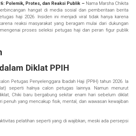
6: Polemik, Protes, dan Reaksi Publik –
Nama Marsha Chikita
 perbincangan hangat di media sosial dan pemberitaan berita
tugas haji 2026. Insiden ini menjadi viral tidak hanya karena
 karena reaksi masyarakat yang beragam mulai dari dukungan
s mengenai proses seleksi petugas haji dan peran figur publik
n
 dalam Diklat PPIH
alon Petugas Penyelenggara Ibadah Haji (PPIH) tahun 2026. Ia
klat) seperti halnya calon petugas lainnya. Namun menurut
klat, Chiki baru bergabung sekitar enam hari sebelum diklat
hari penuh yang mencakup fisik, mental, dan wawasan kewajiban
ktivitas pelatihan seperti yang di wajibkan, meski ada persepsi