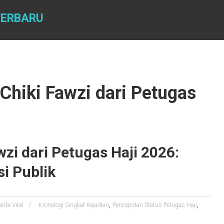
TERBARU
Chiki Fawzi dari Petugas
zi dari Petugas Haji 2026:
i Publik
,
,
erita Viral
Kronologi Singkat Kejadian
Pencopotan Status Petugas Haji