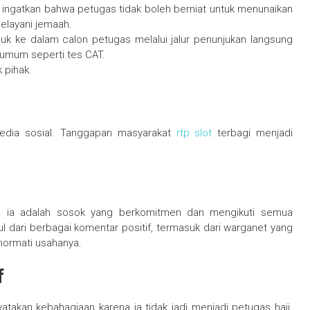
di ingatkan bahwa petugas tidak boleh berniat untuk menunaikan
elayani jemaah.
suk ke dalam calon petugas melalui jalur penunjukan langsung
i umum seperti tes CAT.
 pihak.
media sosial. Tanggapan masyarakat
rtp slot
terbagi menjadi
a ia adalah sosok yang berkomitmen dan mengikuti semua
dari berbagai komentar positif, termasuk dari warganet yang
 hormati usahanya.
f
atakan kebahagiaan karena ia tidak jadi menjadi petugas haji.