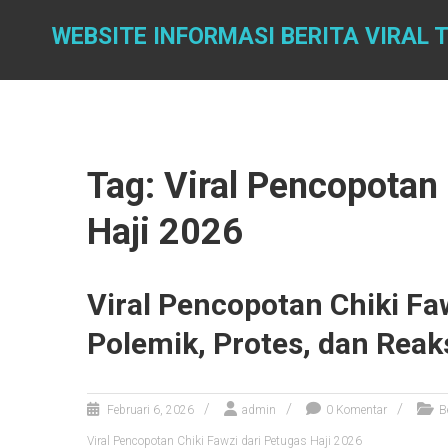
Skip
to
WEBSITE INFORMASI BERITA VIRAL 
content
Tag: Viral Pencopotan 
Haji 2026
Viral Pencopotan Chiki Faw
Polemik, Protes, dan Reaks
Februari 6, 2026
admin
0 Komentar
B
Viral Pencopotan Chiki Fawzi dari Petugas Haji 2026