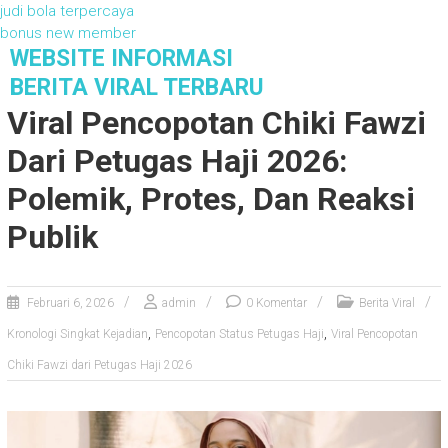
judi bola terpercaya
bonus new member
S
WEBSITE INFORMASI
k
BERITA VIRAL TERBARU
i
Viral Pencopotan Chiki Fawzi
p
t
Dari Petugas Haji 2026:
o
c
Polemik, Protes, Dan Reaksi
o
Publik
n
t
e
n
Februari 6, 2026
admin
0 Komentar
Berita Viral
t
,
,
Kronologi Singkat Kejadian
Pencopotan Status Petugas Haji
Viral Pencopotan
Chiki Fawzi dari Petugas Haji 2026