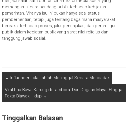
menjadi salah satu contoh dinamika di media sosial yang
memengaruhi cara pandang publik terhadap kebijakan
pemerintah. Viralnya isu ini bukan hanya soal status
pemberhentian, tetapi juga tentang bagaimana masyarakat
bereaksi terhadap proses, jalur penunjukan, dan peran figur
publik dalam kegiatan publik yang sarat nilai religius dan
tanggung jawab sosial.
←
Influencer Lula Lahfah Meninggal Secara Mendadak
Viral Pria Bawa Karung di Tambora: Dari Dugaan Mayat Hingga
Fakta Biawak Hidup
→
Tinggalkan Balasan