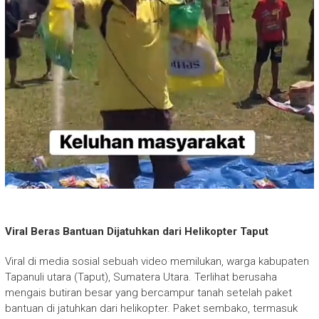
Viral Beras Bantuan Dijatuhkan dari Helikopter Taput
Viral di media sosial sebuah video memilukan, warga kabupaten
Tapanuli utara (Taput), Sumatera Utara. Terlihat berusaha
mengais butiran besar yang bercampur tanah setelah paket
bantuan di jatuhkan dari helikopter. Paket sembako, termasuk