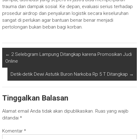
trauma dan dampak sosial. Ke depan, evaluasi serius terhadap
prosedur airdrop dan penyaluran logistik secara keseluruhan
sangat di perlukan agar bantuan benar benar menjadi
pertolongan bukan beban bagi korban.
←
2 Selebgram Lampung Ditangkap karena Promosikan Judi
Online
Detik-detik Dewi Astutik Buron Narkoba Rp 5 T Ditangkap
→
Tinggalkan Balasan
Alamat email Anda tidak akan dipublikasikan.
Ruas yang wajib
ditandai
*
Komentar
*