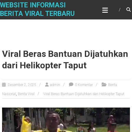
Skip
WEBSITE INFORMASI
to
BERITA VIRAL TERBARU
content
Viral Beras Bantuan Dijatuhkan
dari Helikopter Taput
Desember 2, 2025
admin
0 Komentar
Berita
,
Nasional
Berita Viral
Viral Beras Bantuan Dijatuhkan dari Helikopter Taput