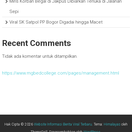
Miris Korban Begal di Jakpus Dibiarkan Terluka di Jalanan
Sepi
Viral SK Satpol PP Bogor Digadai hingga Macet
Recent Comments
Tidak ada komentar untuk ditampilkan.
https://www.mgbedcollege.com/pages/management.html
Hak Cipta © 2026
Website Informasi Berita Viral Terbaru
. Tema:
Himalayas
oleh
ThemeGrill. Dipersembahkan oleh
WordPress
.